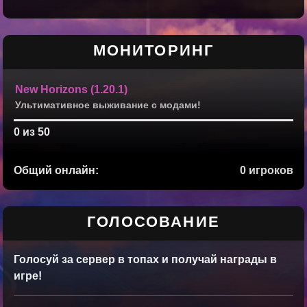
МОНИТОРИНГ
New Horizons (1.20.1)
Ультимативное выживание с модами!
0 из 50
Общий онлайн:
0 игроков
ГОЛОСОВАНИЕ
Голосуй за сервер в топах и получай награды в
игре!